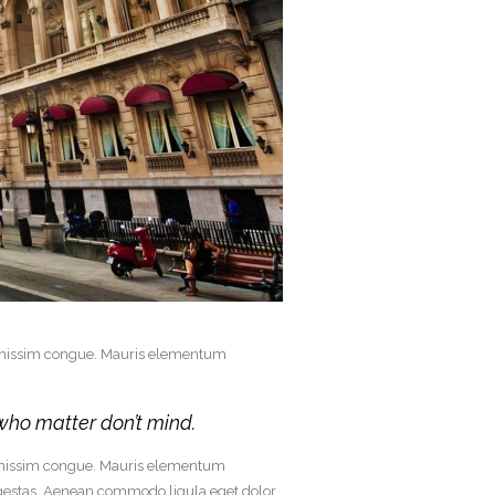
 dignissim congue. Mauris elementum
who matter don’t mind.
dignissim congue. Mauris elementum
egestas. Aenean commodo ligula eget dolor.