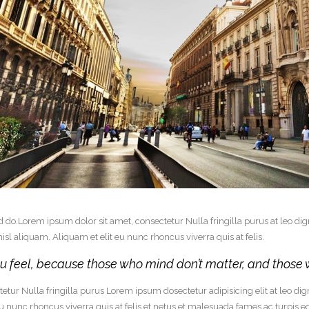
ed do.Lorem ipsum dolor sit amet, consectetur Nulla fringilla purus at leo
sl aliquam. Aliquam et elit eu nunc rhoncus viverra quis at felis.
 feel, because those who mind don’t matter, and those 
etur Nulla fringilla purus Lorem ipsum dosectetur adipisicing elit at leo 
u nunc rhoncus viverra quis at felis et netus et malesuada fames ac turpis 