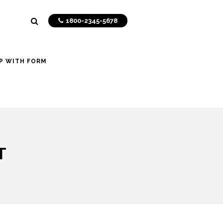
1800-2345-5678
P WITH FORM
T