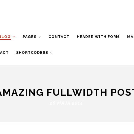
BLOG
PAGES
CONTACT
HEADER WITH FORM
MA
ACT
SHORTCODESS
AMAZING FULLWIDTH POS
26 MAJA 2014