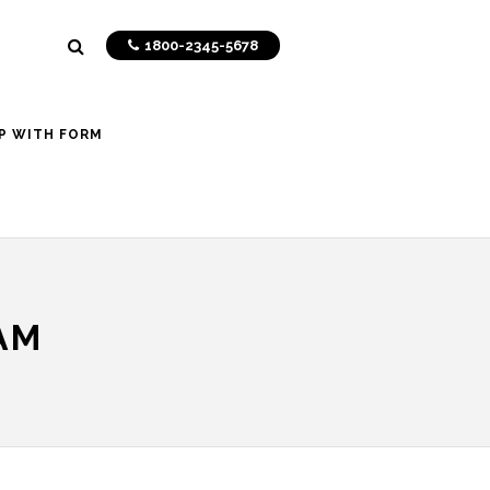
1800-2345-5678
P WITH FORM
AM