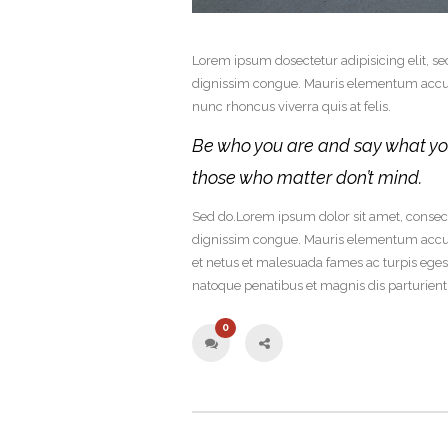
Lorem ipsum dosectetur adipisicing elit, se
dignissim congue. Mauris elementum accums
nunc rhoncus viverra quis at felis.
Be who you are and say what yo
those who matter don’t mind.
Sed do.Lorem ipsum dolor sit amet, consecte
dignissim congue. Mauris elementum accums
et netus et malesuada fames ac turpis ege
natoque penatibus et magnis dis parturien
0