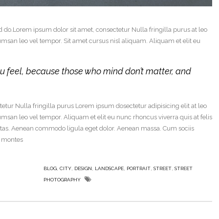
d do.Lorem ipsum dolor sit amet, consectetur Nulla fringilla purus at leo
an leo vel tempor. Sit amet cursus nisl aliquam. Aliquam et elit eu
u feel, because those who mind don’t matter, and
tur Nulla fringilla purus Lorem ipsum dosectetur adipisicing elit at leo
an leo vel tempor. Aliquam et elit eu nunc rhoncus viverra quis at felis
stas. Aenean commodo ligula eget dolor. Aenean massa. Cum sociis
t montes
,
,
,
,
,
,
BLOG
CITY
DESIGN
LANDSCAPE
PORTRAIT
STREET
STREET
PHOTOGRAPHY