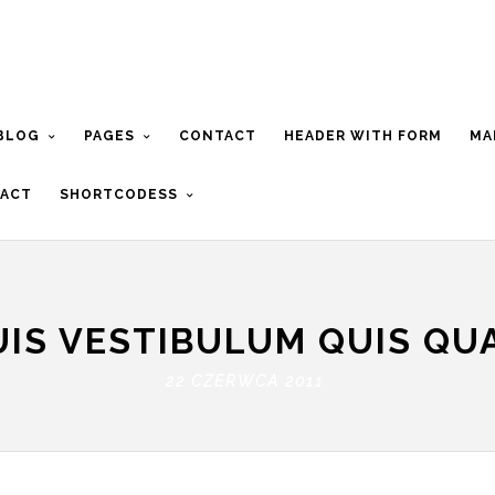
BLOG
PAGES
CONTACT
HEADER WITH FORM
MA
ACT
SHORTCODESS
UIS VESTIBULUM QUIS QU
22 CZERWCA 2011