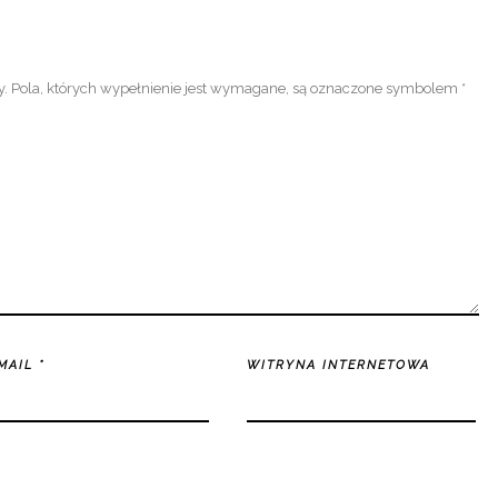
y.
Pola, których wypełnienie jest wymagane, są oznaczone symbolem
*
-MAIL
*
WITRYNA INTERNETOWA